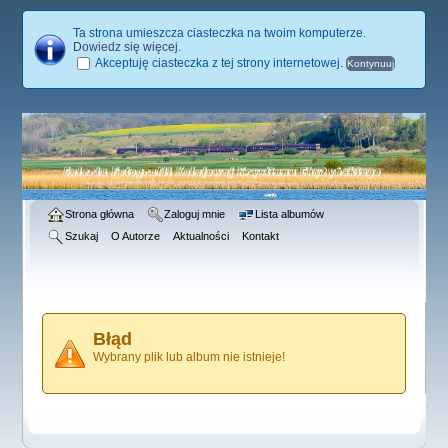
Ta strona umieszcza ciasteczka na twoim komputerze.
Dowiedz się więcej
.
Akceptuję ciasteczka z tej strony internetowej.
Strona główna
Zaloguj mnie
Lista albumów
Szukaj
O Autorze
Aktualności
Kontakt
Błąd
Wybrany plik lub album nie istnieje!